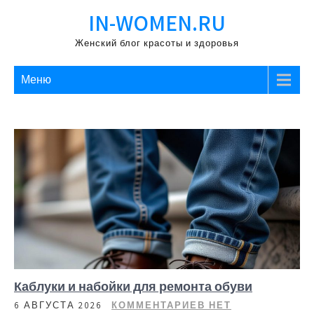
Перейти
IN-WOMEN.RU
к
содержимому
Женский блог красоты и здоровья
Меню
Каблуки и набойки для ремонта обуви
6 АВГУСТА 2026
КОММЕНТАРИЕВ НЕТ