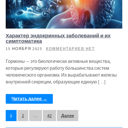
Характер эндокринных заболеваний и их
симптоматика
15 НОЯБРЯ 2025
КОММЕНТАРИЕВ НЕТ
Гормоны — это биологически активные вещества,
которые регулируют работу большинства систем
человеческого организма. Их вырабатывают железы
внутренней секреции, образующие единую […]
Читать далее →
Пагинация
1
2
…
42
Далее
записей