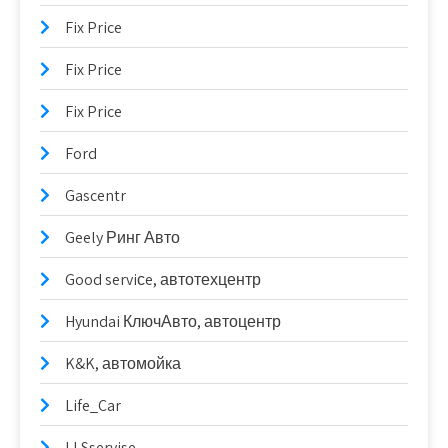
Fix Price
Fix Price
Fix Price
Ford
Gascentr
Geely Ринг Авто
Good serviсe, автотехцентр
Hyundai КлючАвто, автоцентр
K&K, автомойка
Life_Car
LLSservise