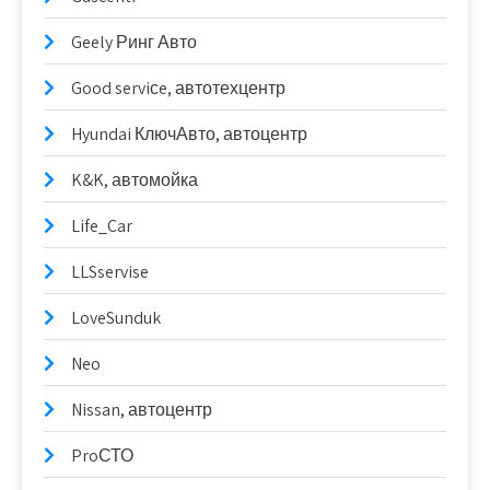
Geely Ринг Авто
Good serviсe, автотехцентр
Hyundai КлючАвто, автоцентр
K&K, автомойка
Life_Car
LLSservise
LoveSunduk
Neo
Nissan, автоцентр
ProСТО