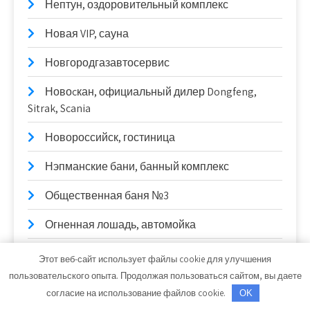
Нептун, оздоровительный комплекс
Новая VIP, сауна
Новгородгазавтосервис
Новоcкан, официальный дилер Dongfeng,
Sitrak, Scania
Новороссийск, гостиница
Нэпманские бани, банный комплекс
Общественная баня №3
Огненная лошадь, автомойка
Оздоровительно-спортивный комплекс, г.
Этот веб-сайт использует файлы cookie для улучшения
Лобня
пользовательского опыта. Продолжая пользоваться сайтом, вы даете
согласие на использование файлов cookie.
OK
Озеро, мини-отель