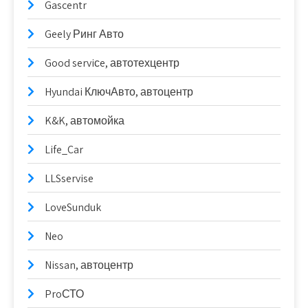
Gascentr
Geely Ринг Авто
Good serviсe, автотехцентр
Hyundai КлючАвто, автоцентр
K&K, автомойка
Life_Car
LLSservise
LoveSunduk
Neo
Nissan, автоцентр
ProСТО