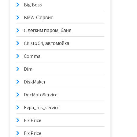
Big Boss
BMW-Сервис
C легким паром, баня
Chisto 54, автомойка
Comma
Dim
DiskMaker
DocMotoService
Evpa_ms_service
Fix Price
Fix Price