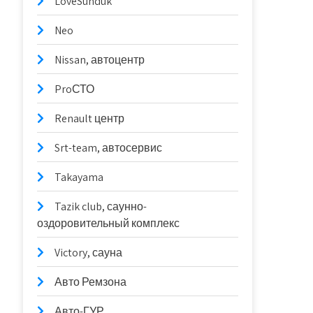
LoveSunduk
Neo
Nissan, автоцентр
ProСТО
Renault центр
Srt-team, автосервис
Takayama
Tazik club, саунно-
оздоровительный комплекс
Victory, сауна
Авто Ремзона
Авто-ГУР