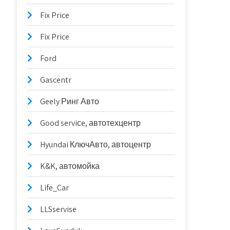
Fix Price
Fix Price
Ford
Gascentr
Geely Ринг Авто
Good serviсe, автотехцентр
Hyundai КлючАвто, автоцентр
K&K, автомойка
Life_Car
LLSservise