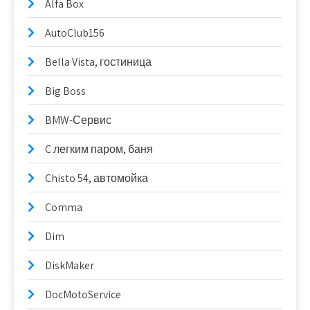
Alfa Box
AutoClub156
Bella Vista, гостиница
Big Boss
BMW-Сервис
C легким паром, баня
Chisto 54, автомойка
Comma
Dim
DiskMaker
DocMotoService