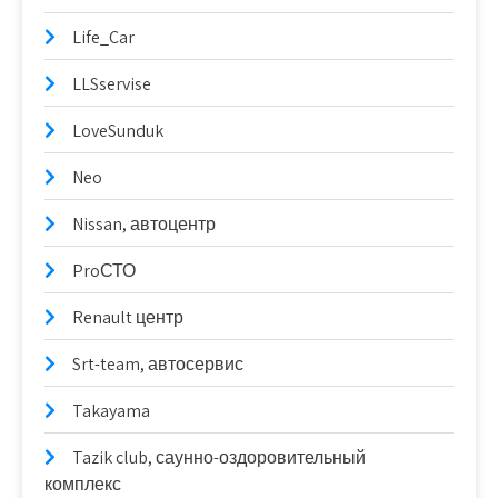
Life_Car
LLSservise
LoveSunduk
Neo
Nissan, автоцентр
ProСТО
Renault центр
Srt-team, автосервис
Takayama
Tazik club, саунно-оздоровительный
комплекс