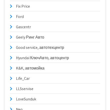
Fix Price
Ford
Gascentr
Geely Ринг Авто
Good serviсe, автотехцентр
Hyundai КлючАвто, автоцентр
K&K, автомойка
Life_Car
LLSservise
LoveSunduk
Neo