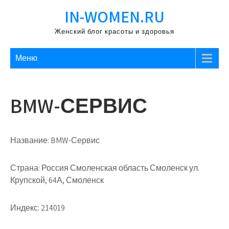
Перейти
IN-WOMEN.RU
к
содержимому
Женский блог красоты и здоровья
Меню
BMW-СЕРВИС
Название:
BMW-Сервис
Страна:
Россия Смоленская область Смоленск ул.
Крупской, 64А, Смоленск
Индекс:
214019