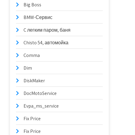
Big Boss
BMW-Сервис
C легким паром, баня
Chisto 54, автомойка
Comma
Dim
DiskMaker
DocMotoService
Evpa_ms_service
Fix Price
Fix Price