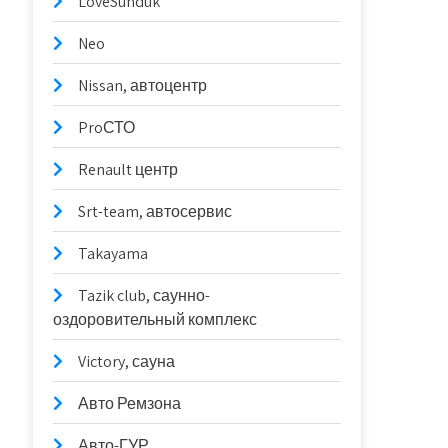
LoveSunduk
Neo
Nissan, автоцентр
ProСТО
Renault центр
Srt-team, автосервис
Takayama
Tazik club, саунно-
оздоровительный комплекс
Victory, сауна
Авто Ремзона
Авто-ГУР