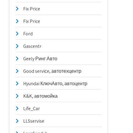
Fix Price
Fix Price
Ford
Gascentr
Geely Ринг Авто
Good serviсe, автотехцентр
Hyundai КлючАвто, автоцентр
K&K, автомойка
Life_Car
LLSservise