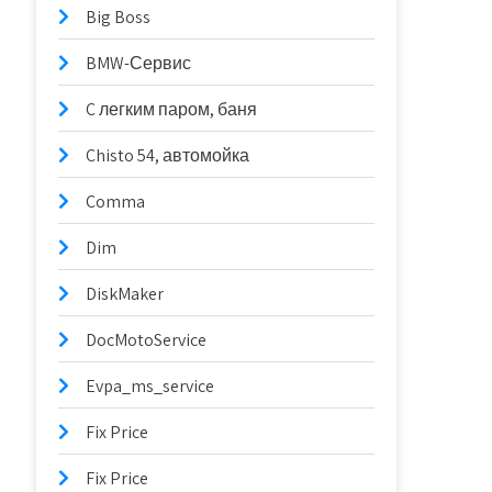
Big Boss
BMW-Сервис
C легким паром, баня
Chisto 54, автомойка
Comma
Dim
DiskMaker
DocMotoService
Evpa_ms_service
Fix Price
Fix Price