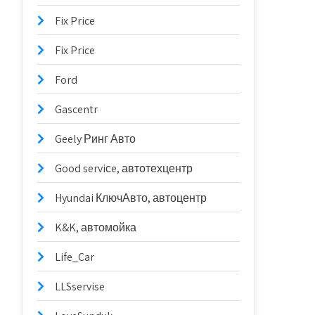
Fix Price
Fix Price
Ford
Gascentr
Geely Ринг Авто
Good serviсe, автотехцентр
Hyundai КлючАвто, автоцентр
K&K, автомойка
Life_Car
LLSservise