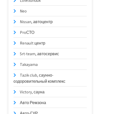
LoveSunduk
Neo
Nissan, автоцентр
ProСТО
Renault центр
Srt-team, автосервис
Takayama
Tazik club, саунно-
оздоровительный комплекс
Victory, сауна
Авто Ремзона
Авто-ГУР