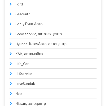
Ford
Gascentr
Geely Ринг Авто
Good serviсe, автотехцентр
Hyundai КлючАвто, автоцентр
K&K, автомойка
Life_Car
LLSservise
LoveSunduk
Neo
Nissan, автоцентр