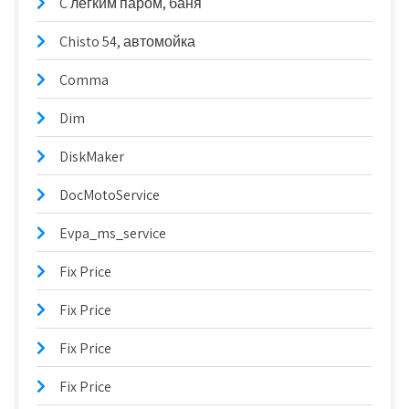
C легким паром, баня
Chisto 54, автомойка
Comma
Dim
DiskMaker
DocMotoService
Evpa_ms_service
Fix Price
Fix Price
Fix Price
Fix Price