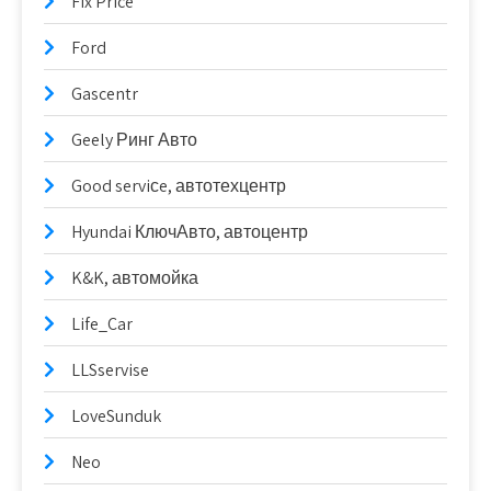
Fix Price
Ford
Gascentr
Geely Ринг Авто
Good serviсe, автотехцентр
Hyundai КлючАвто, автоцентр
K&K, автомойка
Life_Car
LLSservise
LoveSunduk
Neo