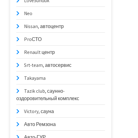
LoveSunduk
Neo
Nissan, автоцентр
ProСТО
Renault центр
Srt-team, автосервис
Takayama
Tazik club, саунно-
оздоровительный комплекс
Victory, сауна
Авто Ремзона
Авто-ГУР