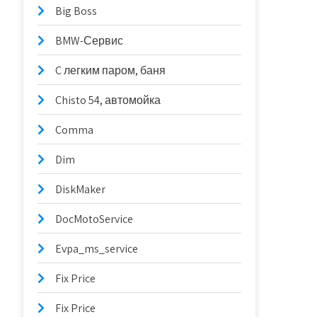
Big Boss
BMW-Сервис
C легким паром, баня
Chisto 54, автомойка
Comma
Dim
DiskMaker
DocMotoService
Evpa_ms_service
Fix Price
Fix Price