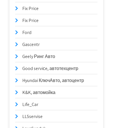
Fix Price
Fix Price
Ford
Gascentr
Geely Ринг Авто
Good serviсe, автотехцентр
Hyundai КлючАвто, автоцентр
K&K, автомойка
Life_Car
LLSservise