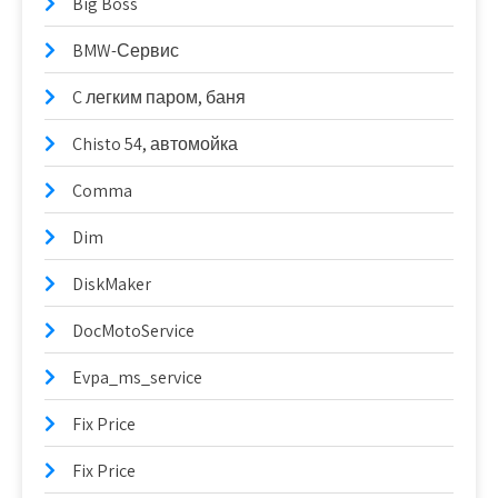
Big Boss
BMW-Сервис
C легким паром, баня
Chisto 54, автомойка
Comma
Dim
DiskMaker
DocMotoService
Evpa_ms_service
Fix Price
Fix Price