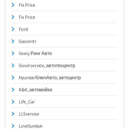
Fix Price
Fix Price
Ford
Gascentr
Geely Ринг Авто
Good serviсe, автотехцентр
Hyundai КлючАвто, автоцентр
K&K, автомойка
Life_Car
LLSservise
LoveSunduk