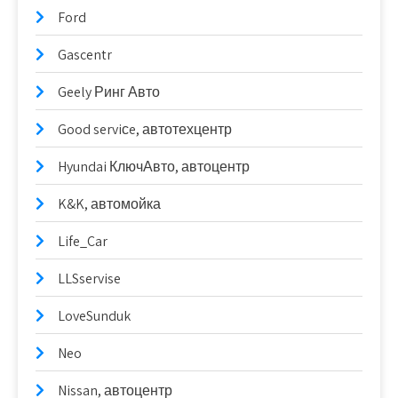
Ford
Gascentr
Geely Ринг Авто
Good serviсe, автотехцентр
Hyundai КлючАвто, автоцентр
K&K, автомойка
Life_Car
LLSservise
LoveSunduk
Neo
Nissan, автоцентр