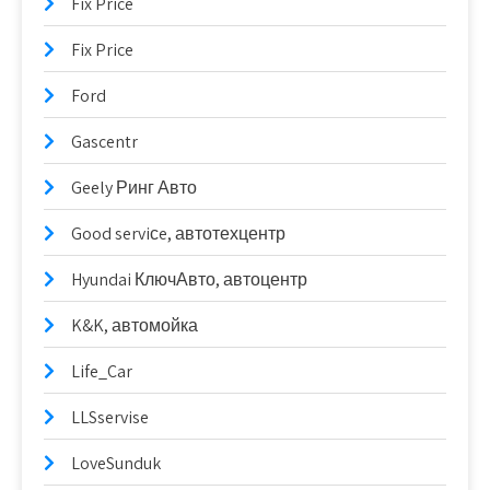
Fix Price
Fix Price
Ford
Gascentr
Geely Ринг Авто
Good serviсe, автотехцентр
Hyundai КлючАвто, автоцентр
K&K, автомойка
Life_Car
LLSservise
LoveSunduk