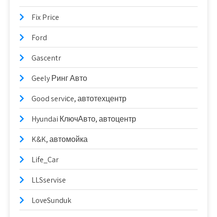
Fix Price
Ford
Gascentr
Geely Ринг Авто
Good serviсe, автотехцентр
Hyundai КлючАвто, автоцентр
K&K, автомойка
Life_Car
LLSservise
LoveSunduk