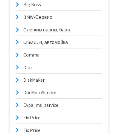
Big Boss
BMW-Сервис
C легким паром, баня
Chisto 54, автомойка
Comma
Dim
DiskMaker
DocMotoService
Evpa_ms_service
Fix Price
Fix Price