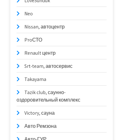
LoveSunduk
Neo
Nissan, автоцентр
ProСТО
Renault центр
Srt-team, автосервис
Takayama
Tazik club, саунно-
оздоровительный комплекс
Victory, сауна
Авто Ремзона
Авто-ГУР