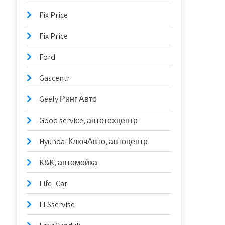
Fix Price
Fix Price
Ford
Gascentr
Geely Ринг Авто
Good serviсe, автотехцентр
Hyundai КлючАвто, автоцентр
K&K, автомойка
Life_Car
LLSservise