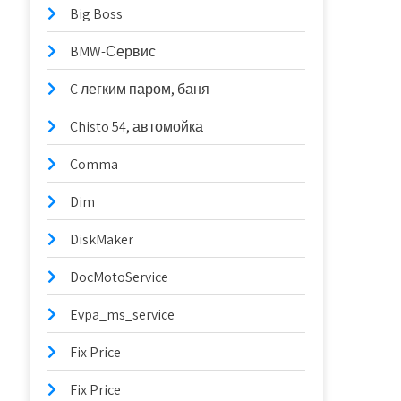
Big Boss
BMW-Сервис
C легким паром, баня
Chisto 54, автомойка
Comma
Dim
DiskMaker
DocMotoService
Evpa_ms_service
Fix Price
Fix Price