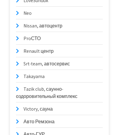
LoveSunduk
Neo
Nissan, автоцентр
ProСТО
Renault центр
Srt-team, автосервис
Takayama
Tazik club, саунно-
оздоровительный комплекс
Victory, сауна
Авто Ремзона
Авто-ГУР