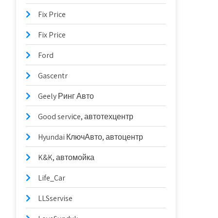
Fix Price
Fix Price
Ford
Gascentr
Geely Ринг Авто
Good serviсe, автотехцентр
Hyundai КлючАвто, автоцентр
K&K, автомойка
Life_Car
LLSservise