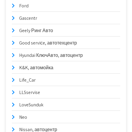
Ford
Gascentr
Geely Ринг Авто
Good serviсe, автотехцентр
Hyundai КлючАвто, автоцентр
K&K, автомойка
Life_Car
LLSservise
LoveSunduk
Neo
Nissan, автоцентр