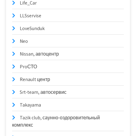
Life_Car
LLSservise
LoveSunduk
Neo
Nissan, автоцентр
ProСТО
Renault центр
Srt-team, автосервис
Takayama
Tazik club, саунно-оздоровительный
комплекс