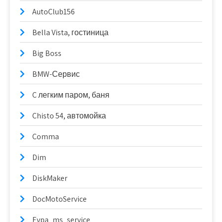
AutoClub156
Bella Vista, гостиница
Big Boss
BMW-Сервис
C легким паром, баня
Chisto 54, автомойка
Comma
Dim
DiskMaker
DocMotoService
Evpa_ms_service