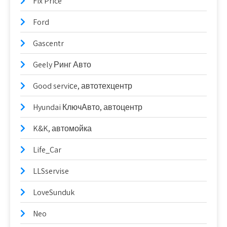
Fix Price
Ford
Gascentr
Geely Ринг Авто
Good serviсe, автотехцентр
Hyundai КлючАвто, автоцентр
K&K, автомойка
Life_Car
LLSservise
LoveSunduk
Neo