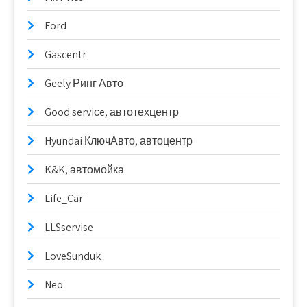
Ford
Gascentr
Geely Ринг Авто
Good serviсe, автотехцентр
Hyundai КлючАвто, автоцентр
K&K, автомойка
Life_Car
LLSservise
LoveSunduk
Neo