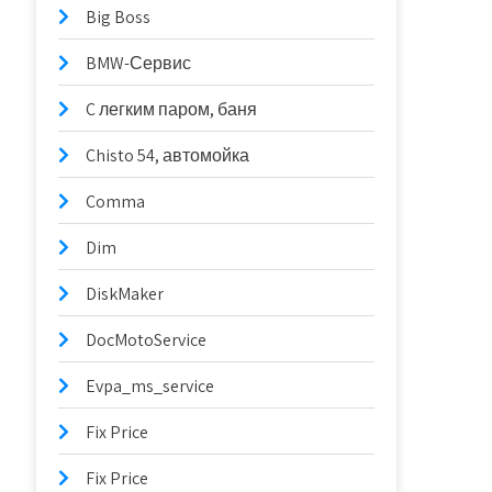
Big Boss
BMW-Сервис
C легким паром, баня
Chisto 54, автомойка
Comma
Dim
DiskMaker
DocMotoService
Evpa_ms_service
Fix Price
Fix Price