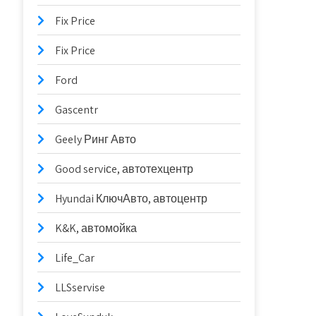
Fix Price
Fix Price
Ford
Gascentr
Geely Ринг Авто
Good serviсe, автотехцентр
Hyundai КлючАвто, автоцентр
K&K, автомойка
Life_Car
LLSservise