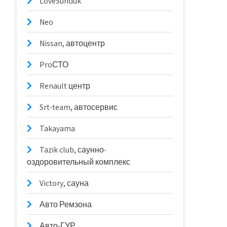
LoveSunduk
Neo
Nissan, автоцентр
ProСТО
Renault центр
Srt-team, автосервис
Takayama
Tazik club, саунно-
оздоровительный комплекс
Victory, сауна
Авто Ремзона
Авто-ГУР