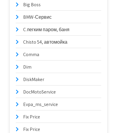
Big Boss
BMW-Сервис
C легким паром, баня
Chisto 54, автомойка
Comma
Dim
DiskMaker
DocMotoService
Evpa_ms_service
Fix Price
Fix Price