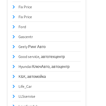
Fix Price
Fix Price
Ford
Gascentr
Geely Ринг Авто
Good serviсe, автотехцентр
Hyundai КлючАвто, автоцентр
K&K, автомойка
Life_Car
LLSservise