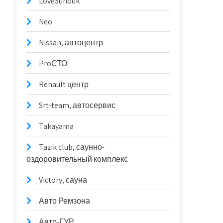
LoveSunduk
Neo
Nissan, автоцентр
ProСТО
Renault центр
Srt-team, автосервис
Takayama
Tazik club, саунно-
оздоровительный комплекс
Victory, сауна
Авто Ремзона
Авто-ГУР