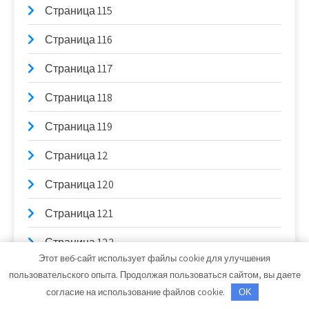
Страница 115
Страница 116
Страница 117
Страница 118
Страница 119
Страница 12
Страница 120
Страница 121
Страница 122
Этот веб-сайт использует файлы cookie для улучшения
Страница 123
пользовательского опыта. Продолжая пользоваться сайтом, вы даете
согласие на использование файлов cookie.
OK
Страница 124