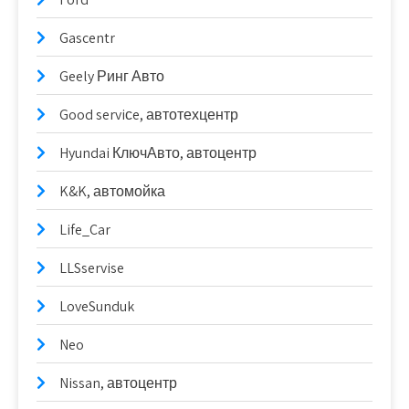
Gascentr
Geely Ринг Авто
Good serviсe, автотехцентр
Hyundai КлючАвто, автоцентр
K&K, автомойка
Life_Car
LLSservise
LoveSunduk
Neo
Nissan, автоцентр