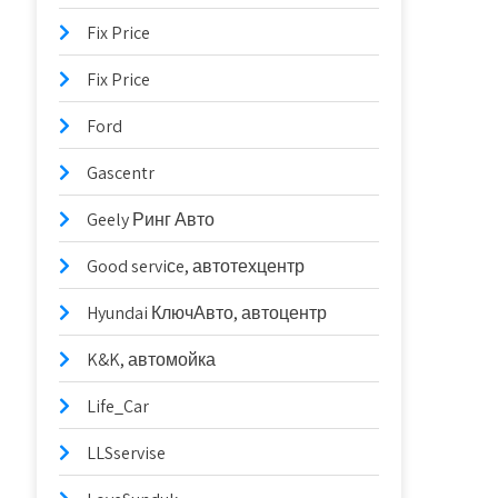
Fix Price
Fix Price
Ford
Gascentr
Geely Ринг Авто
Good serviсe, автотехцентр
Hyundai КлючАвто, автоцентр
K&K, автомойка
Life_Car
LLSservise