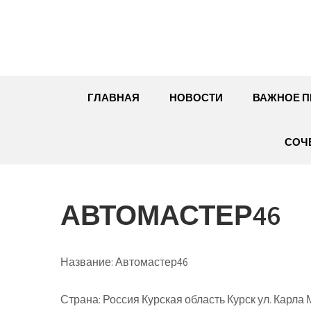
Перейти
к
содержимому
ГЛАВНАЯ
НОВОСТИ
ВАЖНОЕ П
СОЧ
АВТОМАСТЕР46
Название:
Автомастер46
Страна:
Россия Курская область Курск ул. Карла М