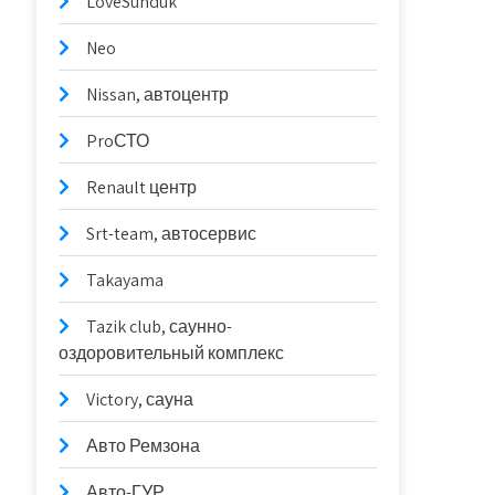
LoveSunduk
Neo
Nissan, автоцентр
ProСТО
Renault центр
Srt-team, автосервис
Takayama
Tazik club, саунно-
оздоровительный комплекс
Victory, сауна
Авто Ремзона
Авто-ГУР