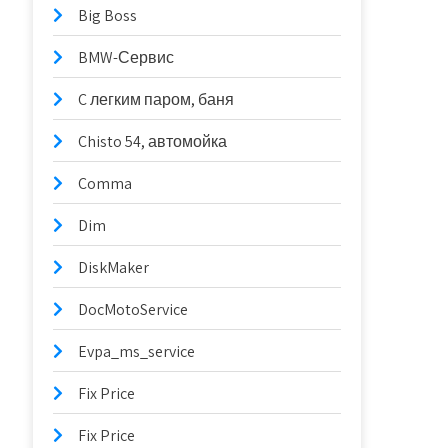
Big Boss
BMW-Сервис
C легким паром, баня
Chisto 54, автомойка
Comma
Dim
DiskMaker
DocMotoService
Evpa_ms_service
Fix Price
Fix Price