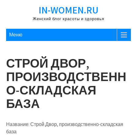
Перейти
IN-WOMEN.RU
к
содержимому
Женский блог красоты и здоровья
Меню
СТРОЙ ДВОР,
ПРОИЗВОДСТВЕНН
О-СКЛАДСКАЯ
БАЗА
Название:
Строй Двор, производственно-складская
база