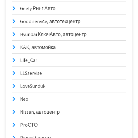
Geely Ринг Авто
Good serviсe, автотехцентр
Hyundai КлючАвто, автоцентр
K&K, автомойка
Life_Car
LLSservise
LoveSunduk
Neo
Nissan, автоцентр
ProСТО
Renault центр