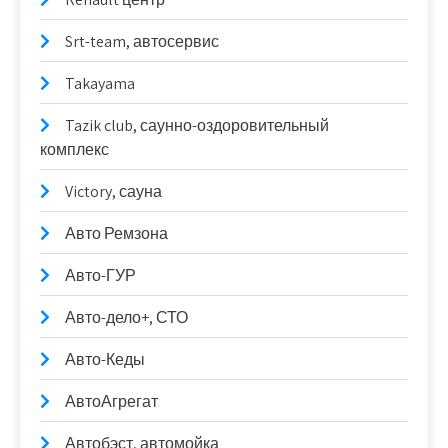
Srt-team, автосервис
Takayama
Tazik club, саунно-оздоровительный
комплекс
Victory, сауна
Авто Ремзона
Авто-ГУР
Авто-дело+, СТО
Авто-Кеды
АвтоАгрегат
Автобэст, автомойка