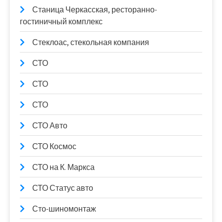
Станица Черкасская, ресторанно-
гостиничный комплекс
Стеклоас, стекольная компания
СТО
СТО
СТО
СТО Авто
СТО Космос
СТО на К. Маркса
СТО Статус авто
Сто-шиномонтаж