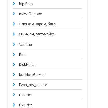
Big Boss
BMW-Сервис
C легким паром, баня
Chisto 54, автомойка
Comma
Dim
DiskMaker
DocMotoService
Evpa_ms_service
Fix Price
Fix Price