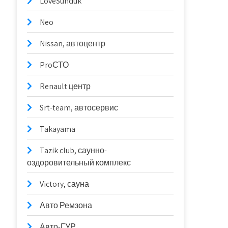
LoveSunduk
Neo
Nissan, автоцентр
ProСТО
Renault центр
Srt-team, автосервис
Takayama
Tazik club, саунно-
оздоровительный комплекс
Victory, сауна
Авто Ремзона
Авто-ГУР