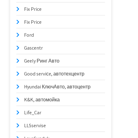
Fix Price
Fix Price
Ford
Gascentr
Geely Ринг Авто
Good serviсe, автотехцентр
Hyundai КлючАвто, автоцентр
K&K, автомойка
Life_Car
LLSservise