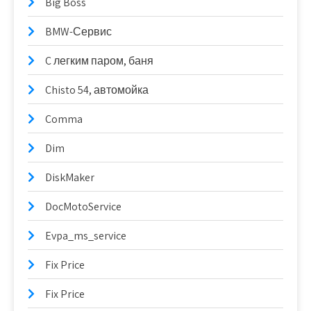
Big Boss
BMW-Сервис
C легким паром, баня
Chisto 54, автомойка
Comma
Dim
DiskMaker
DocMotoService
Evpa_ms_service
Fix Price
Fix Price