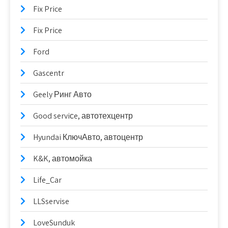
Fix Price
Fix Price
Ford
Gascentr
Geely Ринг Авто
Good serviсe, автотехцентр
Hyundai КлючАвто, автоцентр
K&K, автомойка
Life_Car
LLSservise
LoveSunduk