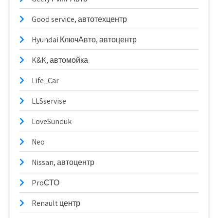
Good serviсe, автотехцентр
Hyundai КлючАвто, автоцентр
K&K, автомойка
Life_Car
LLSservise
LoveSunduk
Neo
Nissan, автоцентр
ProСТО
Renault центр