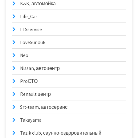
K&K, автомойка
Life_Car
LLSservise
LoveSunduk
Neo
Nissan, автоцентр
ProСТО
Renault центр
Srt-team, автосервис
Takayama
Tazik club, саунно-оздоровительный