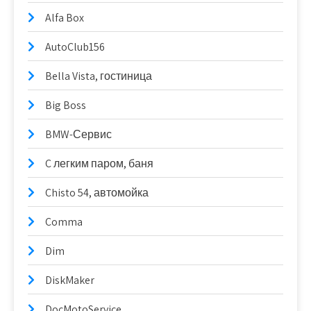
Alfa Box
AutoClub156
Bella Vista, гостиница
Big Boss
BMW-Сервис
C легким паром, баня
Chisto 54, автомойка
Comma
Dim
DiskMaker
DocMotoService