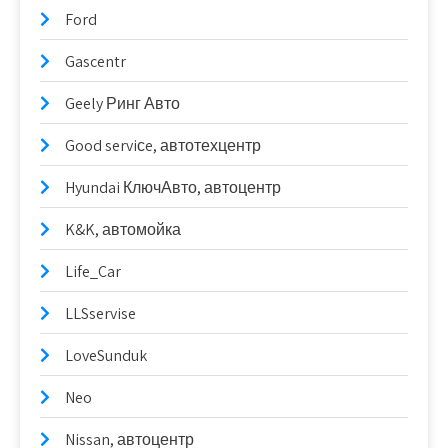
Ford
Gascentr
Geely Ринг Авто
Good serviсe, автотехцентр
Hyundai КлючАвто, автоцентр
K&K, автомойка
Life_Car
LLSservise
LoveSunduk
Neo
Nissan, автоцентр