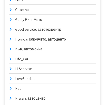
Gascentr
Geely Ринг Авто
Good serviсe, автотехцентр
Hyundai КлючАвто, автоцентр
K&K, автомойка
Life_Car
LLSservise
LoveSunduk
Neo
Nissan, автоцентр