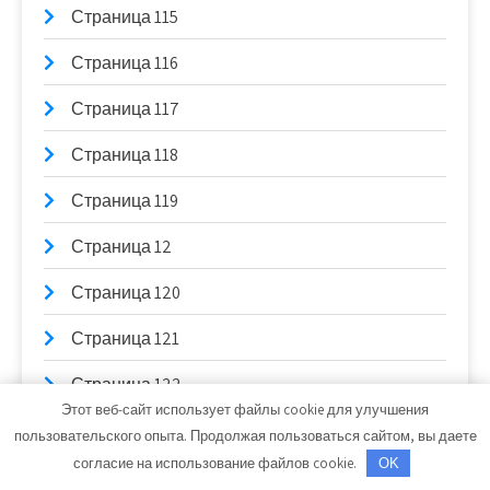
Страница 115
Страница 116
Страница 117
Страница 118
Страница 119
Страница 12
Страница 120
Страница 121
Страница 122
Этот веб-сайт использует файлы cookie для улучшения
Страница 123
пользовательского опыта. Продолжая пользоваться сайтом, вы даете
согласие на использование файлов cookie.
OK
Страница 124