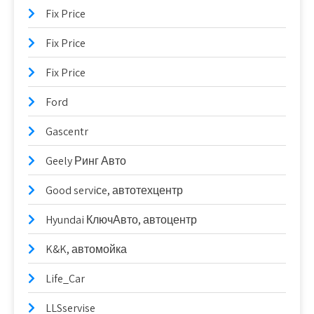
Fix Price
Fix Price
Fix Price
Ford
Gascentr
Geely Ринг Авто
Good serviсe, автотехцентр
Hyundai КлючАвто, автоцентр
K&K, автомойка
Life_Car
LLSservise