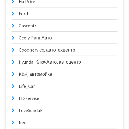
Fix Price
Ford
Gascentr
Geely Ринг Авто
Good serviсe, автотехцентр
Hyundai КлючАвто, автоцентр
K&K, автомойка
Life_Car
LLSservise
LoveSunduk
Neo