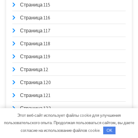
Страница 115
Страница 116
Страница 117
Страница 118
Страница 119
Страница 12
Страница 120
Страница 121
Страница 122
Этот веб-сайт использует файлы cookie для улучшения
Страница 123
пользовательского опыта. Продолжая пользоваться сайтом, вы даете
согласие на использование файлов cookie.
OK
Страница 124