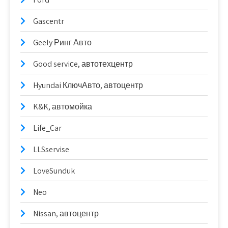
Gascentr
Geely Ринг Авто
Good serviсe, автотехцентр
Hyundai КлючАвто, автоцентр
K&K, автомойка
Life_Car
LLSservise
LoveSunduk
Neo
Nissan, автоцентр