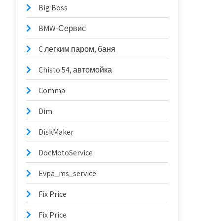
Big Boss
BMW-Сервис
C легким паром, баня
Chisto 54, автомойка
Comma
Dim
DiskMaker
DocMotoService
Evpa_ms_service
Fix Price
Fix Price