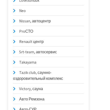
LoveSunduk
Neo
Nissan, автоцентр
ProСТО
Renault центр
Srt-team, автосервис
Takayama
Tazik club, саунно-
оздоровительный комплекс
Victory, сауна
Авто Ремзона
Авто-ГУР