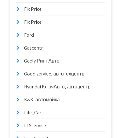
Fix Price
Fix Price
Ford
Gascentr
Geely Ринг Авто
Good serviсe, автотехцентр
Hyundai КлючАвто, автоцентр
K&K, автомойка
Life_Car
LLSservise