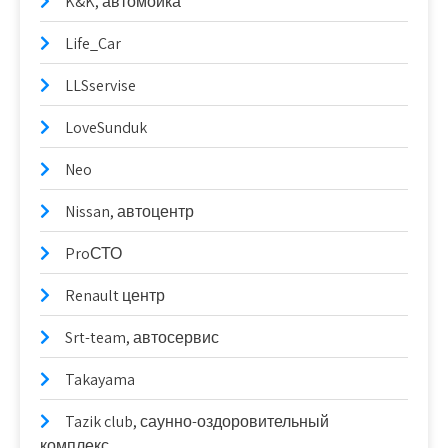
K&K, автомойка
Life_Car
LLSservise
LoveSunduk
Neo
Nissan, автоцентр
ProСТО
Renault центр
Srt-team, автосервис
Takayama
Tazik club, саунно-оздоровительный
комплекс