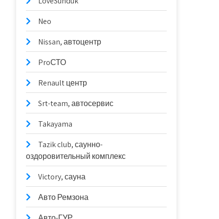
LoveSunduk
Neo
Nissan, автоцентр
ProСТО
Renault центр
Srt-team, автосервис
Takayama
Tazik club, саунно-
оздоровительный комплекс
Victory, сауна
Авто Ремзона
Авто-ГУР