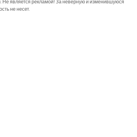
й. Не является рекламой! За неверную и изменившуюся
ть не несет.