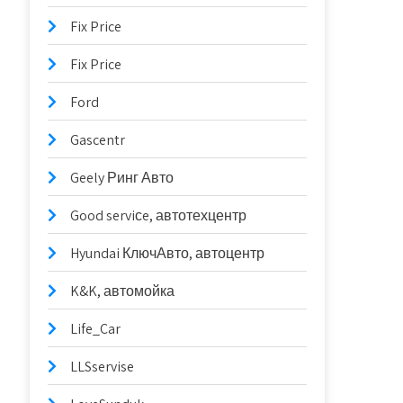
Fix Price
Fix Price
Ford
Gascentr
Geely Ринг Авто
Good serviсe, автотехцентр
Hyundai КлючАвто, автоцентр
K&K, автомойка
Life_Car
LLSservise