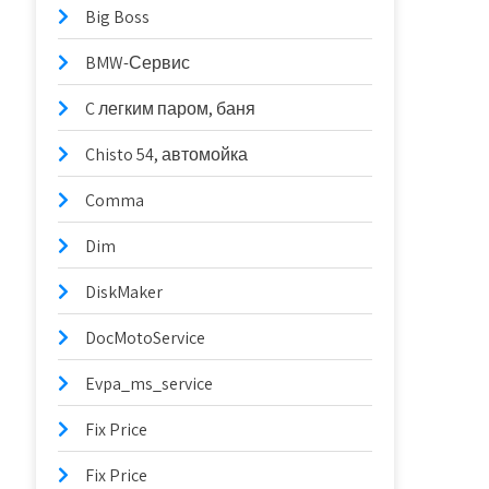
Big Boss
BMW-Сервис
C легким паром, баня
Chisto 54, автомойка
Comma
Dim
DiskMaker
DocMotoService
Evpa_ms_service
Fix Price
Fix Price