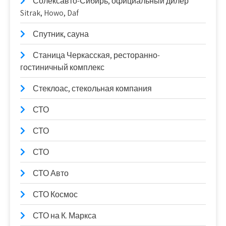
Солексавто-Сибирь, официальный дилер
Sitrak, Howo, Daf
Спутник, сауна
Станица Черкасская, ресторанно-
гостиничный комплекс
Стеклоас, стекольная компания
СТО
СТО
СТО
СТО Авто
СТО Космос
СТО на К. Маркса