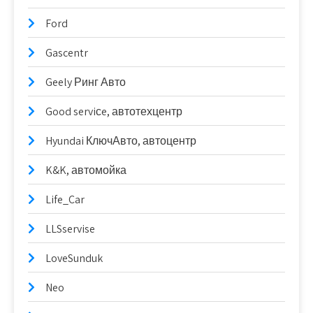
Ford
Gascentr
Geely Ринг Авто
Good serviсe, автотехцентр
Hyundai КлючАвто, автоцентр
K&K, автомойка
Life_Car
LLSservise
LoveSunduk
Neo