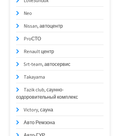
LoveSunduk
Neo
Nissan, автоцентр
ProСТО
Renault центр
Srt-team, автосервис
Takayama
Tazik club, саунно-
оздоровительный комплекс
Victory, сауна
Авто Ремзона
Авто-ГУР