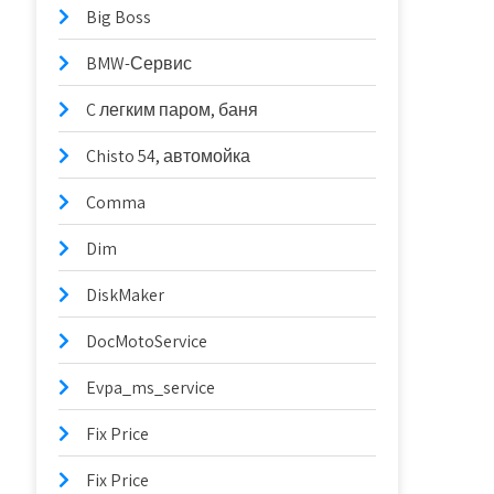
Big Boss
BMW-Сервис
C легким паром, баня
Chisto 54, автомойка
Comma
Dim
DiskMaker
DocMotoService
Evpa_ms_service
Fix Price
Fix Price