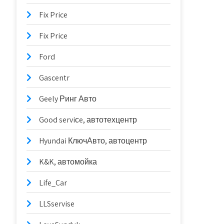
Fix Price
Fix Price
Ford
Gascentr
Geely Ринг Авто
Good serviсe, автотехцентр
Hyundai КлючАвто, автоцентр
K&K, автомойка
Life_Car
LLSservise