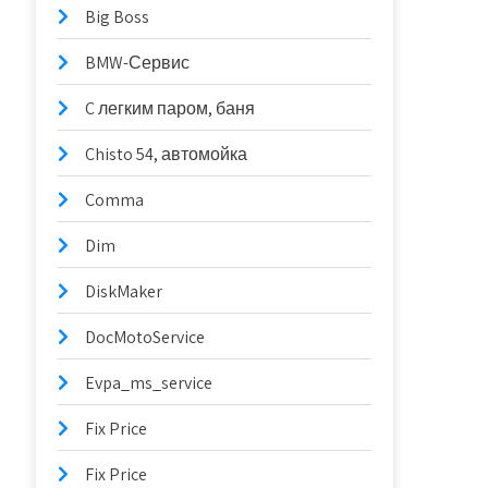
Big Boss
BMW-Сервис
C легким паром, баня
Chisto 54, автомойка
Comma
Dim
DiskMaker
DocMotoService
Evpa_ms_service
Fix Price
Fix Price