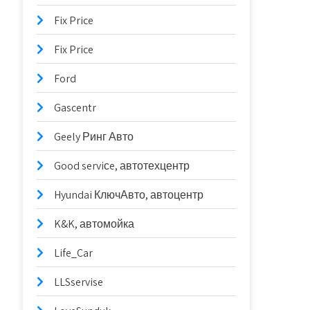
Fix Price
Fix Price
Ford
Gascentr
Geely Ринг Авто
Good serviсe, автотехцентр
Hyundai КлючАвто, автоцентр
K&K, автомойка
Life_Car
LLSservise