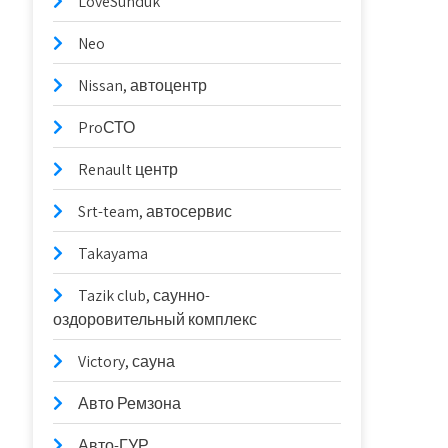
LoveSunduk
Neo
Nissan, автоцентр
ProСТО
Renault центр
Srt-team, автосервис
Takayama
Tazik club, саунно-
оздоровительный комплекс
Victory, сауна
Авто Ремзона
Авто-ГУР