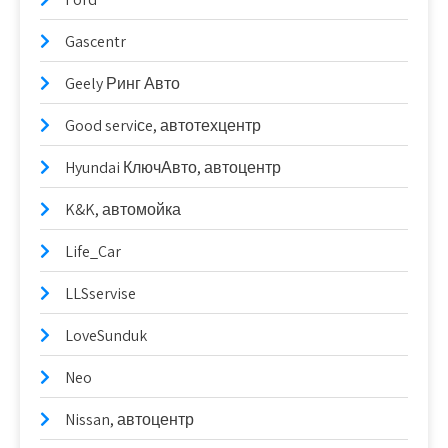
Gascentr
Geely Ринг Авто
Good serviсe, автотехцентр
Hyundai КлючАвто, автоцентр
K&K, автомойка
Life_Car
LLSservise
LoveSunduk
Neo
Nissan, автоцентр