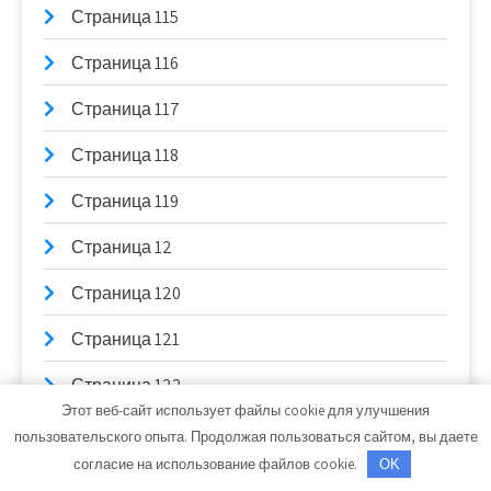
Страница 115
Страница 116
Страница 117
Страница 118
Страница 119
Страница 12
Страница 120
Страница 121
Страница 122
Этот веб-сайт использует файлы cookie для улучшения
Страница 123
пользовательского опыта. Продолжая пользоваться сайтом, вы даете
согласие на использование файлов cookie.
OK
Страница 124