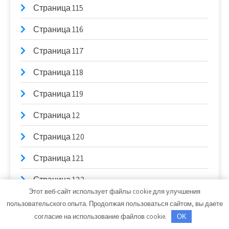
Страница 115
Страница 116
Страница 117
Страница 118
Страница 119
Страница 12
Страница 120
Страница 121
Страница 122
Этот веб-сайт использует файлы cookie для улучшения
Страница 123
пользовательского опыта. Продолжая пользоваться сайтом, вы даете
согласие на использование файлов cookie.
OK
Страница 124