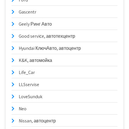
Gascentr
Geely Ринг Авто
Good serviсe, автотехцентр
Hyundai КлючАвто, автоцентр
K&K, автомойка
Life_Car
LLSservise
LoveSunduk
Neo
Nissan, автоцентр