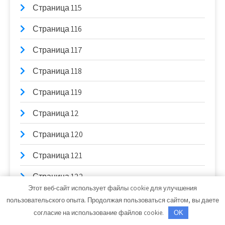
Страница 115
Страница 116
Страница 117
Страница 118
Страница 119
Страница 12
Страница 120
Страница 121
Страница 122
Этот веб-сайт использует файлы cookie для улучшения
Страница 123
пользовательского опыта. Продолжая пользоваться сайтом, вы даете
согласие на использование файлов cookie.
OK
Страница 124