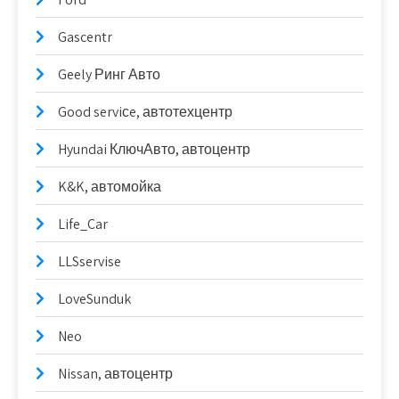
Gascentr
Geely Ринг Авто
Good serviсe, автотехцентр
Hyundai КлючАвто, автоцентр
K&K, автомойка
Life_Car
LLSservise
LoveSunduk
Neo
Nissan, автоцентр