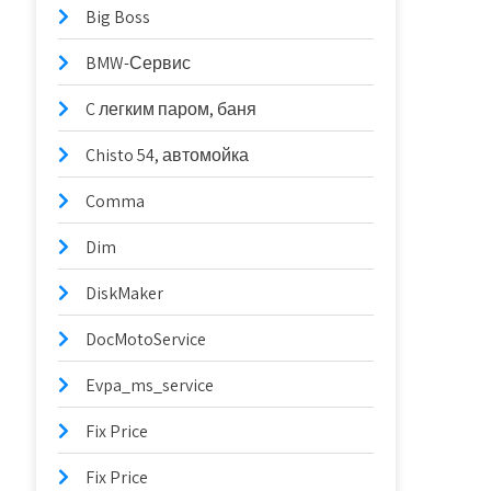
Big Boss
BMW-Сервис
C легким паром, баня
Chisto 54, автомойка
Comma
Dim
DiskMaker
DocMotoService
Evpa_ms_service
Fix Price
Fix Price