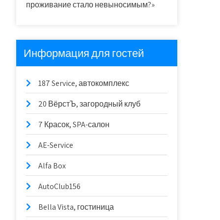
проживание стало невыносимым?»
Информация для гостей
187 Service, автокомплекс
20 ВёрстЪ, загородный клуб
7 Красок, SPA-салон
AE-Service
Alfa Box
AutoClub156
Bella Vista, гостиница