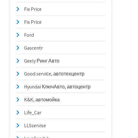
Fix Price
Fix Price
Ford
Gascentr
Geely Ринг Авто
Good serviсe, автотехцентр
Hyundai КлючАвто, автоцентр
K&K, автомойка
Life_Car
LLSservise