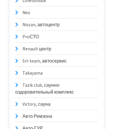
LoveSunduk
Neo
Nissan, автоцентр
ProСТО
Renault центр
Srt-team, автосервис
Takayama
Tazik club, саунно-
оздоровительный комплекс
Victory, сауна
Авто Ремзона
Авто-ГУР