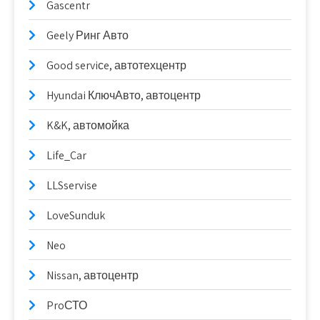
Gascentr
Geely Ринг Авто
Good serviсe, автотехцентр
Hyundai КлючАвто, автоцентр
K&K, автомойка
Life_Car
LLSservise
LoveSunduk
Neo
Nissan, автоцентр
ProСТО