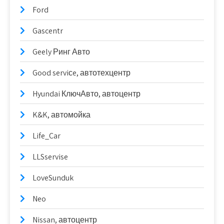
Ford
Gascentr
Geely Ринг Авто
Good serviсe, автотехцентр
Hyundai КлючАвто, автоцентр
K&K, автомойка
Life_Car
LLSservise
LoveSunduk
Neo
Nissan, автоцентр