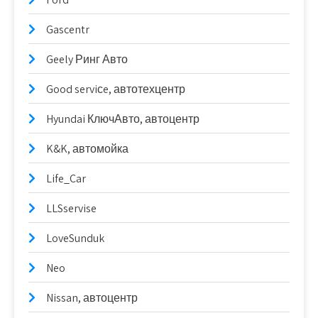
Gascentr
Geely Ринг Авто
Good serviсe, автотехцентр
Hyundai КлючАвто, автоцентр
K&K, автомойка
Life_Car
LLSservise
LoveSunduk
Neo
Nissan, автоцентр