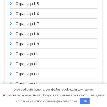
Страница 115
Страница 116
Страница 117
Страница 118
Страница 119
Страница 12
Страница 120
Страница 121
Страница 122
Этот веб-сайт использует файлы cookie для улучшения
Страница 123
пользовательского опыта. Продолжая пользоваться сайтом, вы даете
согласие на использование файлов cookie.
OK
Страница 124