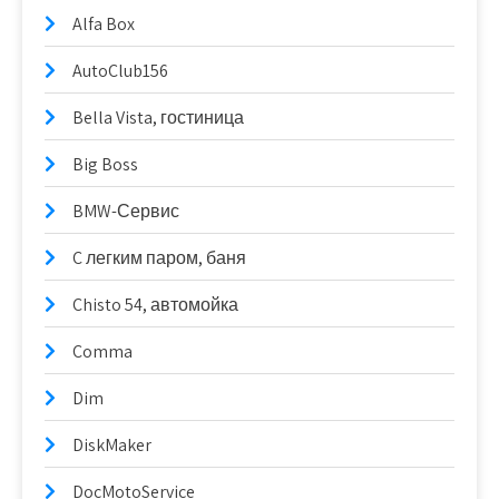
Alfa Box
AutoClub156
Bella Vista, гостиница
Big Boss
BMW-Сервис
C легким паром, баня
Chisto 54, автомойка
Comma
Dim
DiskMaker
DocMotoService