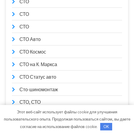
СТО
СТО
СТО
СТО Авто
СТО Космос
СТО на К. Маркса
СТО Статус авто
Сто-шиномонтаж
СТО, СТО
Этот веб-сайт использует файлы cookie для улучшения
СТОнаЛазо
пользовательского опыта. Продолжая пользоваться сайтом, вы даете
согласие на использование файлов cookie.
Страница 1
OK