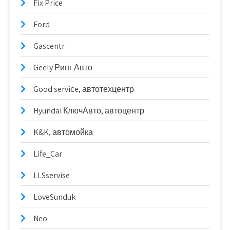
Fix Price
Ford
Gascentr
Geely Ринг Авто
Good serviсe, автотехцентр
Hyundai КлючАвто, автоцентр
K&K, автомойка
Life_Car
LLSservise
LoveSunduk
Neo